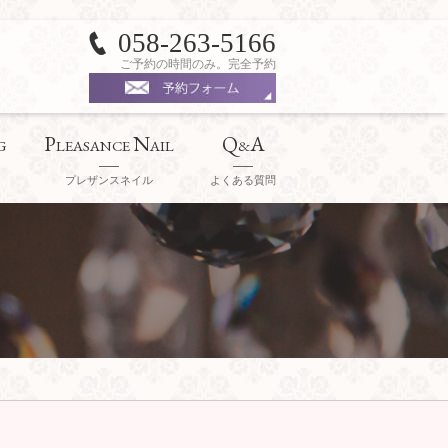
058-263-5166
ご予約の時間のみ。完全予約
P
N
Q
A
G
LEASANCE
AIL
&
プレザンスネイル
よくある質問