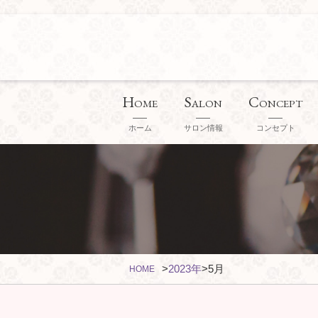
H
S
C
OME
ALON
ONCEPT
ホーム
サロン情報
コンセプト
>
2023年
>
5月
HOME