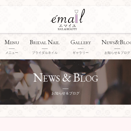
M
B
N
G
N
&B
ENU
RIDAL
AIL
ALLERY
EWS
LO
メニュー
ブライダルネイル
ギャラリー
お知らせ＆ブログ
N
&
B
EWS
LOG
お知らせ＆ブログ