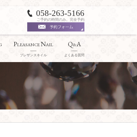
058-263-5166
ご予約の時間のみ。完全予約
P
N
Q
A
G
LEASANCE
AIL
&
プレザンスネイル
よくある質問