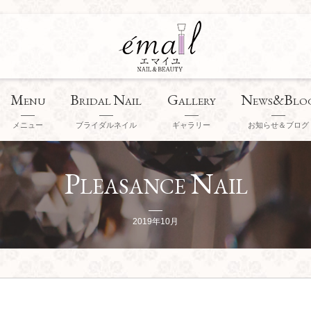
M
B
N
G
N
&B
ENU
RIDAL
AIL
ALLERY
EWS
LO
メニュー
ブライダルネイル
ギャラリー
お知らせ＆ブログ
P
N
LEASANCE
AIL
2019年10月