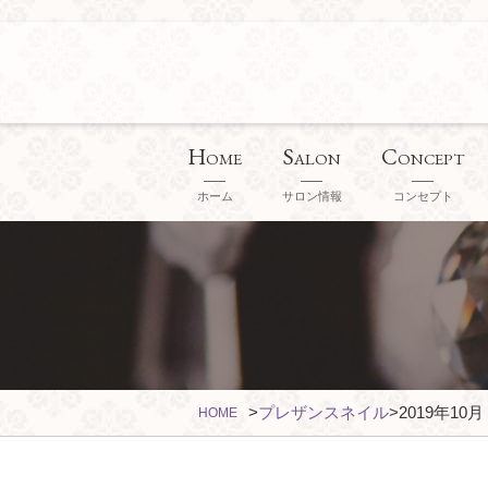
H
S
C
OME
ALON
ONCEPT
ホーム
サロン情報
コンセプト
>
プレザンスネイル
>
2019年10月
HOME